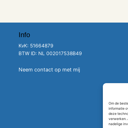
Info
KvK: 51664879
BTW ID: NL 002017538B49
Neem contact op met mij
Om de beste
informatie o
deze techno
verwerken. 
nadelige in