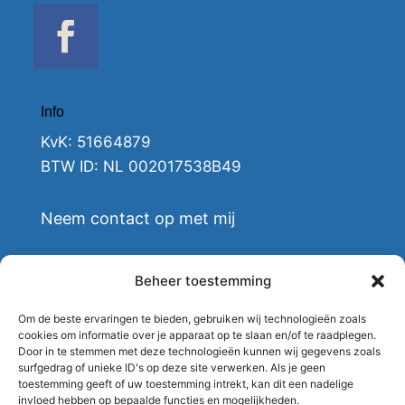
Info
KvK: 51664879
BTW ID: NL 002017538B49
Neem contact op met mij
Contact
Beheer toestemming
Om de beste ervaringen te bieden, gebruiken wij technologieën zoals
cookies om informatie over je apparaat op te slaan en/of te raadplegen.
Door in te stemmen met deze technologieën kunnen wij gegevens zoals
Mokveld Montage
surfgedrag of unieke ID's op deze site verwerken. Als je geen
toestemming geeft of uw toestemming intrekt, kan dit een nadelige
Annie M.G. Schmidtlaan 3
invloed hebben op bepaalde functies en mogelijkheden.